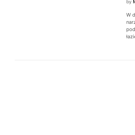
by
W d
nar
pod
łaz