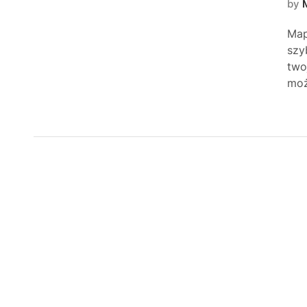
by
Map
szy
two
moż