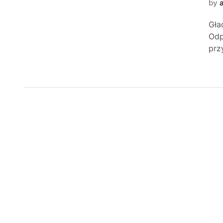
by
Gła
Odp
prz