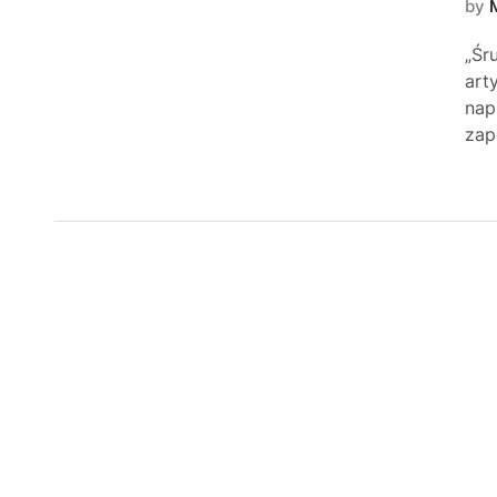
by
„Śr
art
nap
zap