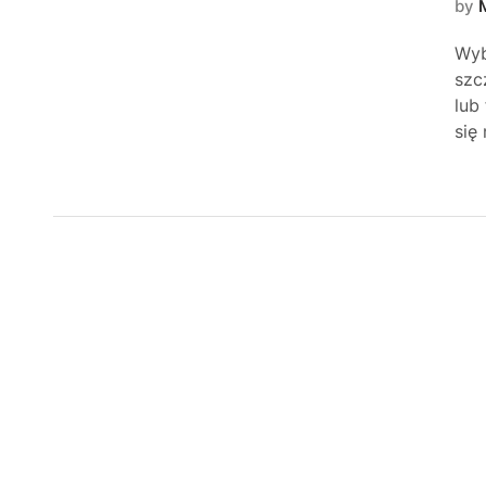
by
Wyb
szc
lub
się