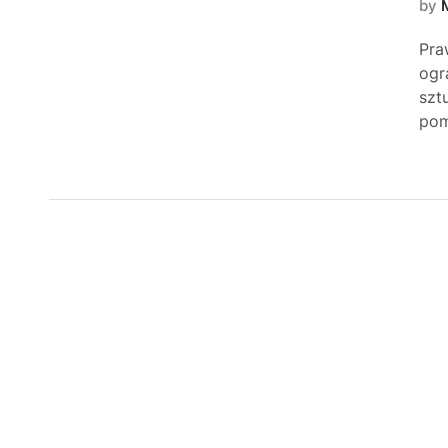
by
Pra
ogr
szt
pom