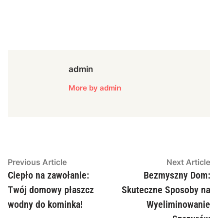
admin
More by admin
Nawigacja
Previous
N
Previous Article
Next Article
article:
ar
Ciepło na zawołanie:
Bezmyszny Dom:
wpisu
Twój domowy płaszcz
Skuteczne Sposoby na
wodny do kominka!
Wyeliminowanie