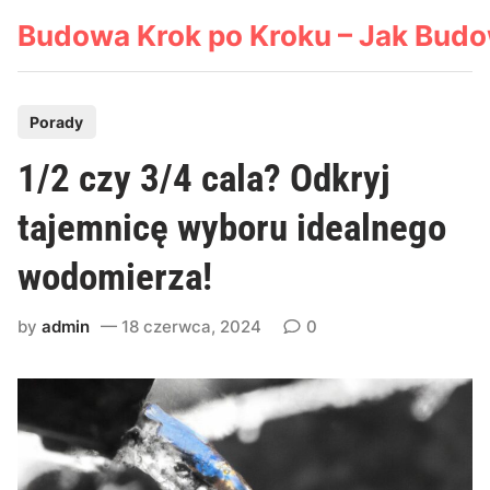
Skip
Budowa Krok po Kroku – Jak Bud
to
content
P
Porady
o
1/2 czy 3/4 cala? Odkryj
s
t
tajemnicę wyboru idealnego
e
wodomierza!
d
i
by
admin
18 czerwca, 2024
0
n