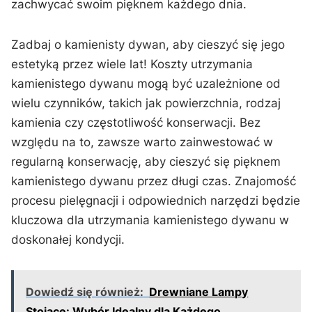
zachwycać ⁣swoim pięknem ‍każdego dnia.
Zadbaj ‍o kamienisty dywan, aby⁢ cieszyć‌ się jego
estetyką przez wiele lat! Koszty utrzymania
kamienistego​ dywanu mogą być uzależnione od
wielu czynników, takich jak powierzchnia, rodzaj
kamienia‍ czy częstotliwość konserwacji. Bez
względu na to, zawsze⁤ warto ⁢zainwestować w‍
regularną konserwację, aby cieszyć‌ się⁣ pięknem
kamienistego dywanu przez‍ długi czas. Znajomość
procesu pielęgnacji ‌i odpowiednich narzędzi ⁣będzie
kluczowa dla utrzymania kamienistego dywanu w
doskonałej kondycji.
Dowiedź się również:
Drewniane Lampy
Stojące: Wybór Idealny dla Każdego