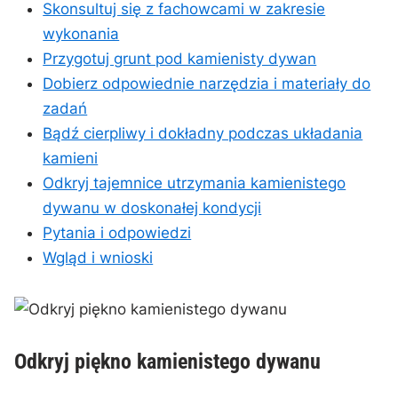
Skonsultuj się z fachowcami w⁢ zakresie
wykonania
Przygotuj grunt pod kamienisty dywan
Dobierz odpowiednie narzędzia i materiały do
zadań
Bądź cierpliwy i dokładny podczas układania
kamieni
Odkryj tajemnice ​utrzymania kamienistego
dywanu w doskonałej‍ kondycji
Pytania i odpowiedzi
Wgląd i wnioski
Odkryj ‍piękno kamienistego dywanu