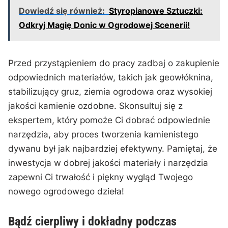
Dowiedź się również:
Styropianowe Sztuczki:
Odkryj Magię Donic w Ogrodowej Scenerii!
Przed przystąpieniem ‌do⁣ pracy zadbaj o zakupienie
odpowiednich materiałów, takich jak geowłóknina,
stabilizujący gruz,⁢ ziemia ogrodowa oraz wysokiej
jakości kamienie ​ozdobne. Skonsultuj się z
ekspertem, który⁤ pomoże Ci dobrać odpowiednie
narzędzia, aby proces tworzenia kamienistego
dywanu był ‍jak najbardziej efektywny. Pamiętaj, że
inwestycja w dobrej jakości ⁤materiały i narzędzia
zapewni Ci trwałość i piękny ⁢wygląd⁣ Twojego ​
nowego ogrodowego ⁣dzieła!
Bądź cierpliwy ⁢i dokładny⁢ podczas