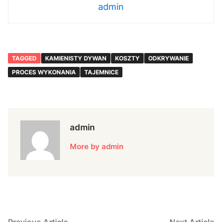
admin
TAGGED
KAMIENISTY DYWAN
KOSZTY
ODKRYWANIE
PROCES WYKONANIA
TAJEMNICE
admin
More by admin
Previous
N
Previous Article
Next Article