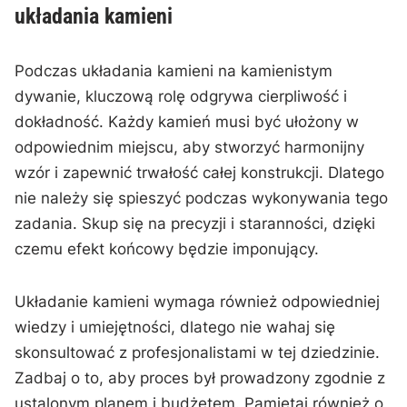
układania⁤ kamieni
Podczas‌ układania kamieni na ‍kamienistym‍
dywanie, kluczową rolę​ odgrywa cierpliwość i
dokładność. Każdy kamień ​musi‌ być ułożony w
odpowiednim miejscu, aby stworzyć harmonijny
wzór i zapewnić trwałość całej konstrukcji. Dlatego⁤
nie należy się ‍spieszyć podczas wykonywania‍ tego
zadania.‍ Skup ⁤się na precyzji i staranności, dzięki
czemu efekt końcowy​ będzie imponujący.
Układanie kamieni wymaga‍ również odpowiedniej
‍wiedzy⁤ i umiejętności, ‌dlatego nie⁣ wahaj ‌się
skonsultować z profesjonalistami w tej​ dziedzinie.​
Zadbaj o ‍to, aby proces był prowadzony zgodnie⁣ z
ustalonym planem i ‍budżetem. Pamiętaj również o