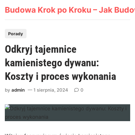
Skip
Budowa Krok po Kroku – Jak Bud
to
content
P
Porady
o
Odkryj tajemnice
s
t
kamienistego dywanu:
e
Koszty i proces wykonania
d
i
by
admin
1 sierpnia, 2024
0
n