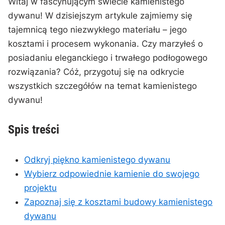
Witaj w fascynującym⁢ świecie⁤ kamienistego
dywanu! W dzisiejszym artykule zajmiemy się
tajemnicą tego niezwykłego materiału – jego
kosztami ‍i ​procesem wykonania. Czy⁤ marzyłeś⁤ o
posiadaniu eleganckiego i trwałego podłogowego
‍rozwiązania? Cóż, przygotuj się na odkrycie
⁢wszystkich⁤ szczegółów na temat ⁣kamienistego
dywanu!
Spis treści
Odkryj piękno kamienistego dywanu
Wybierz odpowiednie kamienie ​do swojego
‍projektu
Zapoznaj się z kosztami budowy kamienistego
dywanu