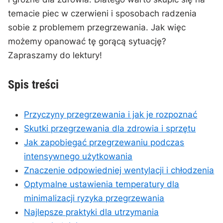
temacie piec w czerwieni i sposobach radzenia
sobie z problemem przegrzewania. Jak więc⁢
możemy opanować tę gorącą sytuację?
Zapraszamy do lektury!
Spis treści
Przyczyny przegrzewania i jak je rozpoznać
Skutki przegrzewania dla zdrowia i sprzętu
Jak zapobiegać ⁣przegrzewaniu podczas
intensywnego użytkowania
Znaczenie odpowiedniej wentylacji i chłodzenia
Optymalne ustawienia temperatury dla
minimalizacji ryzyka przegrzewania
Najlepsze praktyki dla utrzymania‍