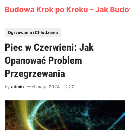
Skip
Budowa Krok po Kroku – Jak Bud
to
content
P
Ogrzewanie i Chłodzenie
o
Piec w Czerwieni: Jak
s
t
Opanować Problem
e
Przegrzewania
d
i
by
admin
6 maja, 2024
0
n