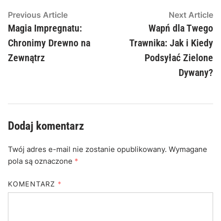
Nawigacja
Previous
N
Previous Article
Next Article
article:
ar
Magia Impregnatu:
Wapń dla Twego
wpisu
Chronimy Drewno na
Trawnika: Jak i Kiedy
Zewnątrz
Podsyłać Zielone
Dywany?
Dodaj komentarz
Twój adres e-mail nie zostanie opublikowany.
Wymagane
pola są oznaczone
*
KOMENTARZ
*