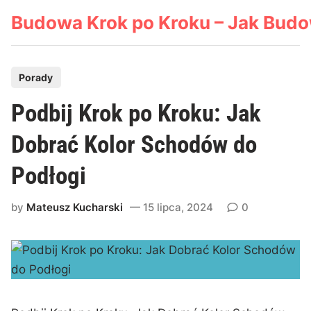
Skip
Budowa Krok po Kroku – Jak Bud
to
content
P
Porady
o
Podbij Krok po Kroku: Jak
s
t
Dobrać Kolor Schodów do
e
Podłogi
d
i
by
Mateusz Kucharski
15 lipca, 2024
0
n