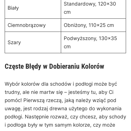
Standardowy, 120×30
Biały
cm
Ciemnobrązowy
Obniżony, 110×25 cm
Podwyższony, 130×35
Szary
cm
Częste ​Błędy w Dobieraniu Kolorów
Wybór kolorów⁣ dla ⁣schodów i podłogi może być
trudny, ⁣ale nie martw się – jesteśmy tu, aby‌ Ci
pomóc! Pierwszą rzeczą, jaką należy wziąć⁤ pod
uwagę, jest rodzaj drewna ⁤użytego‍ do wykonania
podłogi. Następnie rozważ, czy‌ chcesz, aby⁢ schody
⁢i podłoga były w tym samym kolorze, czy może