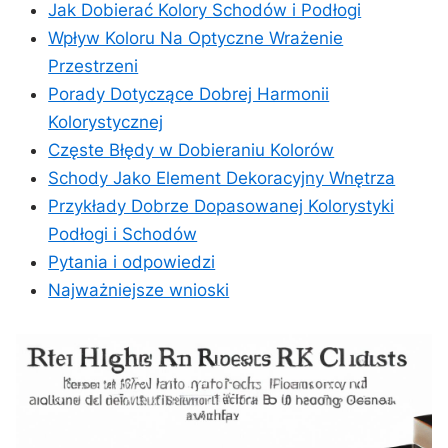
Jak Dobierać Kolory Schodów i Podłogi
Wpływ Koloru Na Optyczne⁢ Wrażenie
⁢Przestrzeni
Porady Dotyczące Dobrej Harmonii
Kolorystycznej
Częste Błędy w Dobieraniu ‌Kolorów
Schody Jako ⁣Element ⁣Dekoracyjny Wnętrza
Przykłady Dobrze ⁤Dopasowanej Kolorystyki‍
Podłogi i ⁣Schodów
Pytania i odpowiedzi
Najważniejsze wnioski