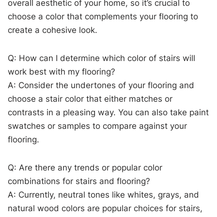
overall aesthetic of your home, so it’s crucial to
choose‌ a ​color ​that complements your flooring to
create a cohesive ⁢look.
Q: How⁢ can I determine which color of stairs will
work best⁣ with⁤ my flooring?
A: Consider the undertones of your flooring and
⁣choose a ​stair color that either matches or​
contrasts ⁢in ​a​ pleasing way. You can ⁤also take paint
swatches or⁢ samples to compare against​ your
flooring.
Q: Are there ​any trends or⁣ popular color
combinations for stairs and flooring?
A:​ Currently,​ neutral tones‌ like whites,‌ grays, ⁢and
natural​ wood⁢ colors are popular choices for stairs,