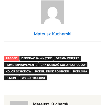
Mateusz Kucharski
TAGGED
DEKORACJA WNĘTRZ
DESIGN WNĘTRZ
HOME IMPROVEMENT.
JAK DOBRAĆ KOLOR SCHODÓW
KOLOR SCHODÓW
PODBIJ KROK PO KROKU
PODŁOGA
REMONT
WYBÓR KOLORU
Mateusz Kucharski