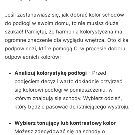
Jeśli ⁤zastanawiasz​ się, jak dobrać kolor schodów
do podłogi⁣ w ⁣swoim ⁤domu, to nie⁤ musisz dłużej⁢
szukać! ⁢Pamiętaj, że harmonia kolorystyczna‌ ma
ogromne ⁣znaczenie ⁣dla wyglądu wnętrza. Oto kilka
podpowiedzi, które ⁤pomogą Ci w procesie doboru
odpowiednich kolorów:
Analizuj kolorystykę ‌podłogi
‌- Przed
podjęciem decyzji warto dokładnie przyjrzeć
się kolorowi podłogi w pomieszczeniu, w
którym znajdują ⁢się ⁣schody. Wybierz odcień,
⁣który będzie pasować do ⁤istniejącego wystroju.
Wybierz tonujący lub ​kontrastowy⁢ kolor
–
Możesz ⁤zdecydować się‌ na schody o⁢