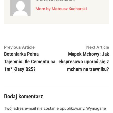
More by Mateusz Kucharski
Nawigacja
Previous
N
Previous Article
Next Article
article:
ar
Betoniarka Pełna
Mapek Mchowy: Jak
wpisu
Tajemnic: Ile Cementu na
ekspresowo uporać się z
1m³ Klasy B25?
mchem na trawniku?
Dodaj komentarz
Twój adres e-mail nie zostanie opublikowany.
Wymagane