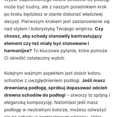
może być trudny, ale z⁣ naszym poradnikiem krok
⁣po kroku będziesz w stanie dokonać właściwej
decyzji. Pierwszym krokiem jest zastanowienie się
nad stylem ⁤i kolorystyką Twojego wnętrza.
Czy
chcesz, aby schody stanowiły kontrastujący
element czy też miały być stonowane⁢ i
⁢harmonijne?
To‌ kluczowe pytanie, które pomoże
Ci określić ostateczny wybór.
Kolejnym⁤ ważnym aspektem jest dobór koloru
schodów z​ uwzględnieniem podłogi.
Jeśli masz‍
drewnianą podłogę, spróbuj dopasować odcień
drewna schodów do podłogi
– stworzy to spójną i
elegancką kompozycję. Natomiast jeśli masz
podłogę w neutralnym kolorze, możesz odważyć‍
się na⁢ schody w kontrastowym odcieniu, które