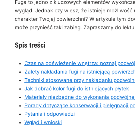
Fuga ‌to jedno z kluczowych elementów wykończeni
⁤wygląd. ‌Jednak‌ czy wiesz, że ‌istnieje możliwoś
charakter​ Twojej powierzchni? W ​artykule tym⁢ do
może⁣ przynieść taki ⁢zabieg.⁣ Zapraszamy do lektu
Spis ‍treści
Czas na odświeżenie wnętrza:‌ poznaj podwój
Zalety nakładania fugi na istniejącą⁣ powierzc
Techniki stosowane przy nakładaniu podwójnej
Jak dobrać kolor ‍fugi ⁢do istniejących ‍płytek
Materiały niezbędne do ⁢wykonania ‍podwójnej
Porady⁤ dotyczące konserwacji i pielęgnacji p
Pytania ‌i odpowiedzi
Wgląd i wnioski