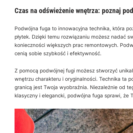
Czas na odświeżenie wnętrza: poznaj pod
Podwójna fuga ⁢to ​innowacyjna technika, ‌która 
płytek. Dzięki‌ temu rozwiązaniu ​możesz ‍nadać
konieczności większych⁣ prac remontowych. ⁢Podwój
cenią ⁤sobie szybkość i‍ efektywność.
Z‌ pomocą podwójnej fugi możesz stworzyć​ unikal
wnętrzu charakteru i oryginalności. Technika ⁤ta 
granicą jest Twoja ⁤wyobraźnia. ‌Niezależnie od tego
klasyczny i elegancki, podwójna‍ fuga ⁢sprawi, że