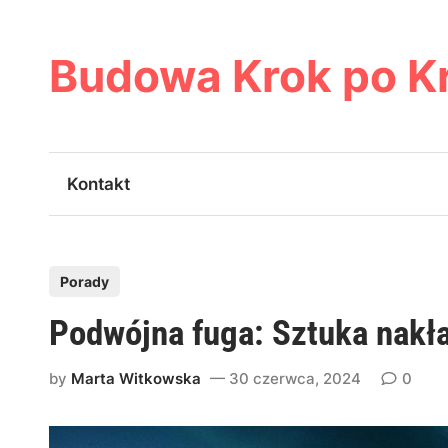
Skip
to
content
Budowa Krok po K
Kontakt
P
Porady
o
Podwójna fuga: Sztuka nakład
s
t
by
Marta Witkowska
30 czerwca, 2024
0
e
d
i