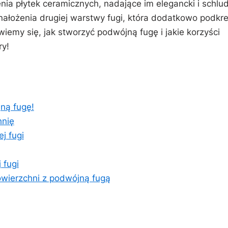
a płytek ceramicznych, nadające im ⁤elegancki ⁣i schlu
ć nałożenia drugiej‍ warstwy fugi, która dodatkowo podkre
wiemy się, jak stworzyć podwójną⁤ fugę i jakie korzyści
ry!
ną fugę!
hnię
 ⁣fugi
 fugi
owierzchni ‍z podwójną fugą