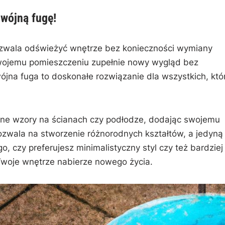
wójną ⁣fugę!
pozwala‌ odświeżyć wnętrze bez‍ konieczności wymiany
 swojemu pomieszczeniu zupełnie‌ nowy wygląd bez
na fuga to doskonałe ⁣rozwiązanie dla ‍wszystkich, ⁣któ
ne wzory ‌na ścianach czy ⁣podłodze, dodając​ swojemu
pozwala na stworzenie ‍różnorodnych kształtów, a ‍jedyną
, ‌czy preferujesz minimalistyczny ⁢styl czy też‍ bardziej
‌ Twoje wnętrze ‌nabierze nowego życia.