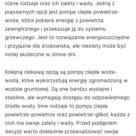
różne rodzaje oraz‍ ich zalety i ⁣wady. Jedną z
popularnych opcji jest pompa ciepła ‌powietrze-
woda, która pobiera energię z powietrza⁣
zewnętrznego i‍ przekazuje ją do‍ systemu ​
grzewczego. Jest ⁢to ⁣rozwiązanie energooszczędne
‌i przyjazne dla środowiska, ale niestety może być
mniej skuteczne‍ w zimne dni.
Kolejną ciekawą opcją są pompy ciepła​ woda-
woda, które ‌wykorzystują ​energię zgromadzoną w
‌wodzie gruntowej. Są one bardzo‍ wydajne i
stabilne, ale wymagają dostępu ‍do odpowiedniego
źródła wody.‍ Inne rodzaje⁤ to ⁣pompy⁤ ciepła
powietrze-powietrze oraz powietrze-glikol, ‌każda ‌z
nich ma ⁢swoje zalety i wady.​ Przed podjęciem
decyzji ‌warto dokładnie​ przeanalizować swoje