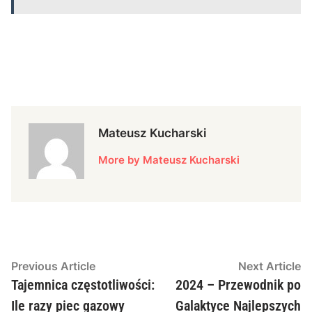
Mateusz Kucharski
More by Mateusz Kucharski
Nawigacja
Previous
N
Previous Article
Next Article
article:
ar
Tajemnica częstotliwości:
2024 – Przewodnik po
wpisu
Ile razy piec gazowy
Galaktyce Najlepszych