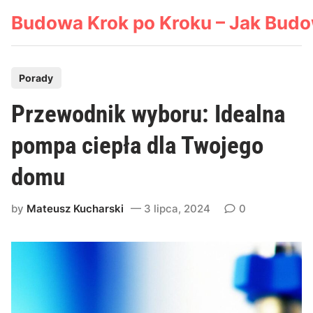
Skip
Budowa Krok po Kroku – Jak Bud
to
content
P
Porady
o
Przewodnik wyboru: Idealna
s
t
pompa ciepła dla Twojego
e
domu
d
i
by
Mateusz Kucharski
3 lipca, 2024
0
n