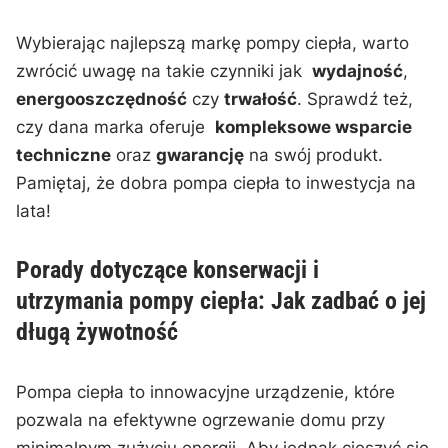
Wybierając ‍najlepszą markę pompy ciepła,⁢ warto
zwrócić uwagę ⁤na takie‌ czynniki⁢ jak ⁢
wydajność
, ⁢
energooszczędność
czy
trwałość
. Sprawdź też,
czy dana ‌marka ⁢oferuje ⁢
kompleksowe wsparcie
techniczne
⁤oraz
gwarancję
na swój⁤ produkt.
Pamiętaj, że dobra pompa ciepła to⁢ inwestycja na
lata!
Porady dotyczące konserwacji ⁣i‍
utrzymania pompy ciepła: ⁤Jak zadbać o ⁤jej
długą żywotność
Pompa ​ciepła to innowacyjne urządzenie, które
pozwala na efektywne ogrzewanie domu przy
⁤minimalnym zużyciu energii. ​Aby jednak cieszyć ⁣się