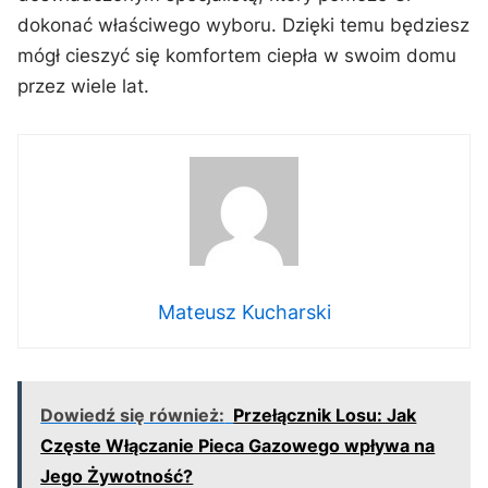
dokonać ⁣właściwego wyboru. Dzięki temu będziesz
mógł cieszyć się ⁢komfortem ⁣ciepła w swoim domu​
przez wiele​ lat.
Mateusz Kucharski
Dowiedź się również:
Przełącznik Losu: Jak
Częste Włączanie Pieca Gazowego wpływa na
Jego Żywotność?