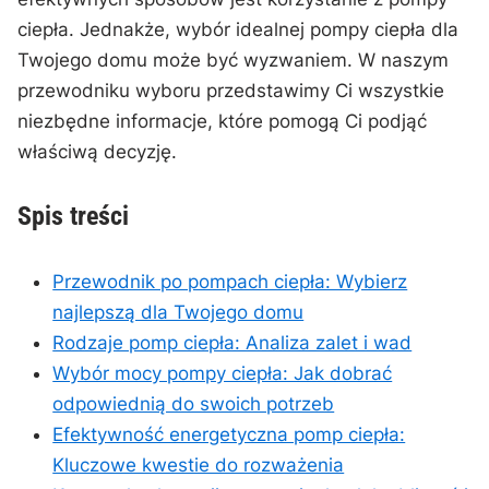
ciepła. Jednakże, wybór ‍idealnej ‌pompy ⁤ciepła dla
Twojego domu może być wyzwaniem. W ⁤naszym
przewodniku wyboru⁣ przedstawimy Ci wszystkie
niezbędne informacje, które pomogą Ci podjąć
‍właściwą decyzję.
Spis treści
Przewodnik po pompach ciepła: Wybierz
najlepszą⁤ dla ‌Twojego ‌domu
Rodzaje pomp ciepła: Analiza zalet ⁣i wad
Wybór ‍mocy pompy ciepła: Jak ​dobrać
odpowiednią do swoich potrzeb
Efektywność energetyczna pomp ciepła:
Kluczowe kwestie‍ do rozważenia