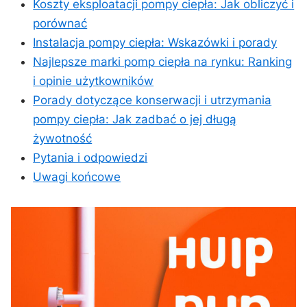
Koszty eksploatacji ⁤pompy ciepła: Jak obliczyć i
‍porównać
Instalacja pompy ciepła:​ Wskazówki i porady
Najlepsze ‌marki pomp ciepła ⁣na rynku: Ranking
i ⁣opinie użytkowników
Porady ⁢dotyczące konserwacji⁣ i utrzymania
pompy ciepła: Jak ‌zadbać o jej⁢ długą
żywotność
Pytania ⁣i odpowiedzi
Uwagi końcowe