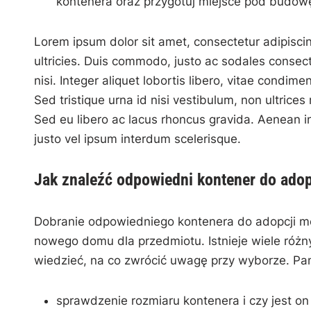
kontenera oraz​ przygotuj‍ miejsce pod budow
Lorem ipsum dolor sit amet, consectetur adipiscing
ultricies. Duis ‍commodo,​ justo⁢ ac ⁢sodales consec
nisi. Integer aliquet lobortis ⁢libero, vitae condimen
Sed tristique urna id nisi vestibulum, ⁢non ultrices
Sed eu libero ac lacus⁤ rhoncus gravida.⁤ Aenean i
justo vel ipsum interdum​ scelerisque.
Jak znaleźć odpowiedni kontener do adop
Dobranie odpowiedniego kontenera do⁤ adopcji m
nowego domu dla przedmiotu. Istnieje wiele różn
wiedzieć, na co zwrócić uwagę przy wyborze. Pam
sprawdzenie rozmiaru kontenera i czy⁤ jest o