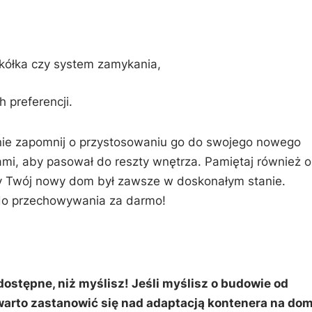
 kółka czy system⁢ zamykania,
 preferencji.
, ​nie zapomnij o przystosowaniu go do swojego nowego
,​ aby pasował do ‍reszty⁣ wnętrza. Pamiętaj również o
by Twój nowy ‍dom był⁤ zawsze w doskonałym‍ stanie.
 do przechowywania‌ za ⁣darmo!
stępne, niż myślisz! Jeśli myślisz o budowie od
arto ⁢zastanowić się‍ nad adaptacją kontenera na dom