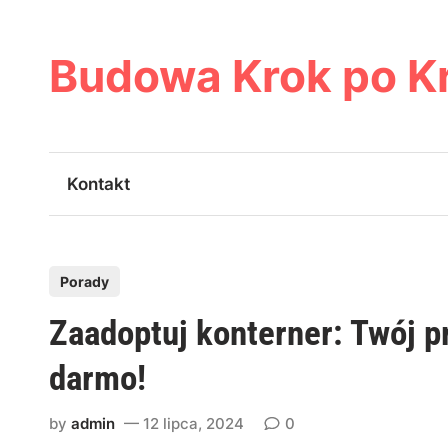
Skip
to
content
Budowa Krok po K
Kontakt
P
Porady
o
Zaadoptuj konterner: Twój p
s
t
darmo!
e
d
by
admin
12 lipca, 2024
0
i