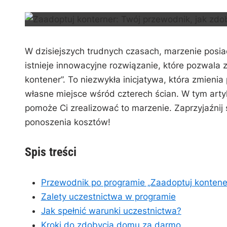
n
W dzisiejszych ​trudnych czasach, marzenie ⁤pos
istnieje innowacyjne‌ rozwiązanie, które pozwala
kontener”. To niezwykła inicjatywa, która zmieni
własne miejsce wśród czterech ścian.‍ W tym art
pomoże Ci zrealizować to marzenie. Zaprzyjaźnij ‍
ponoszenia kosztów!
Spis treści
Przewodnik po programie „Zaadoptuj kontene
Zalety uczestnictwa w programie
Jak spełnić warunki uczestnictwa?
Kroki do‌ zdobycia domu za darmo