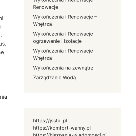
Renowacje
Wykończenia i Renowacje –
mi
Wnętrza
n
Wykończenia i Renowacje
.
ogrzewanie i izolacje
us.
Wykończenia i Renowacje
ae
Wnętrza
Wykończenia na zewnątrz
Zarządzanie Wodą
nia
https://jsstal.pl
https://komfort-wanny.pl
https://hiszpania-wiadomosci.pl