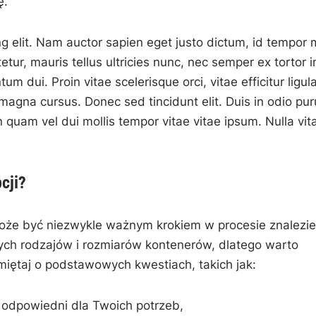
ę.
 elit.‌ Nam auctor sapien eget justo ​dictum, id tempor 
tetur, mauris tellus ultricies nunc, nec semper ⁢ex tortor i
tum dui. Proin vitae scelerisque ⁣orci, vitae efficitur ligula
 magna cursus. ⁣Donec ⁣sed tincidunt elit. Duis in odio pur
n quam vel dui mollis tempor vitae vitae ipsum. Nulla vit
cji?
oże być niezwykle ważnym krokiem w procesie znalezie
ych rodzajów i rozmiarów kontenerów, dlatego warto
iętaj o podstawowych ⁢kwestiach, takich jak:
n odpowiedni dla Twoich potrzeb,