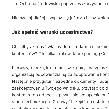
Ochrona środowiska poprzez wykorzystanie 
Nie czekaj dłużej – ⁣zapisz się już‍ dziś i złóż⁢ w
Jak spełnić warunki uczestnictwa?
Chciałbyś zdobyć‍ własny dom za darmo i spełnić
kontenerów? ⁤Oto kilka ⁤kroków, które pomogą Ci 
Pierwszą rzeczą, ‍którą musisz zrobić, jest zgłosze
organizacją odpowiedzialną za adoptowanie kontene
Następnie przygotuj niezbędne ⁣dokumenty i udaj s
zaakceptowaniu Twojego wniosku, przystąp do dru
‍kontenera do adopcji. Upewnij się, że spełnia on 
‍stanu technicznego. Gotowy? Przejdź do ostatnie
symbolicznej opłaty ⁤za​ przekazanie kontenera.