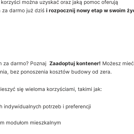
 korzyści ⁤można ‌uzyskać oraz⁢ jaką pomoc‍ oferują
m za‌ darmo już dziś
i rozpocznij nowy etap w swoim ży
 za darmo?⁢ Poznaj⁤ ⁢
Zaadoptuj kontener!
Możesz mieć
enia, bez ponoszenia kosztów ‌budowy od zera.
eszyć się wieloma korzyściami,‍ takimi jak:
indywidualnych potrzeb​ i ⁢preferencji
ym ​modułom‌ mieszkalnym