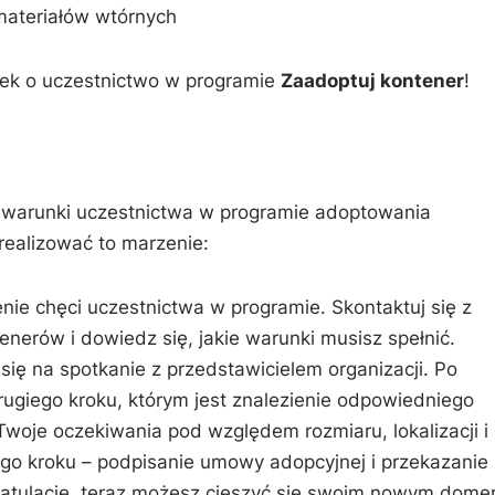
materiałów wtórnych
niosek o uczestnictwo w ‌programie
Zaadoptuj kontener
!
 warunki⁢ uczestnictwa ⁤w programie adoptowania
zrealizować to marzenie:
nie chęci ​uczestnictwa‍ w programie. Skontaktuj się z​
rów i dowiedz‍ się, jakie warunki musisz⁤ spełnić.‍
ię⁤ na spotkanie z przedstawicielem organizacji. Po
giego kroku, ⁤którym jest znalezienie ‌odpowiedniego
Twoje oczekiwania pod ‌względem rozmiaru, ‍lokalizacji ⁣i
go ⁤kroku – ⁢podpisanie umowy adopcyjnej i ‍przekazanie
 Gratulacje, teraz możesz cieszyć się swoim‌ nowym dom