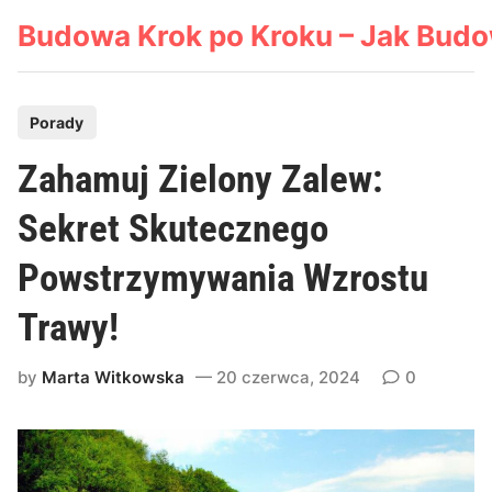
Skip
Budowa Krok po Kroku – Jak Bud
to
content
P
Porady
o
Zahamuj Zielony Zalew:
s
t
Sekret Skutecznego
e
Powstrzymywania Wzrostu
d
i
Trawy!
n
by
Marta Witkowska
20 czerwca, 2024
0