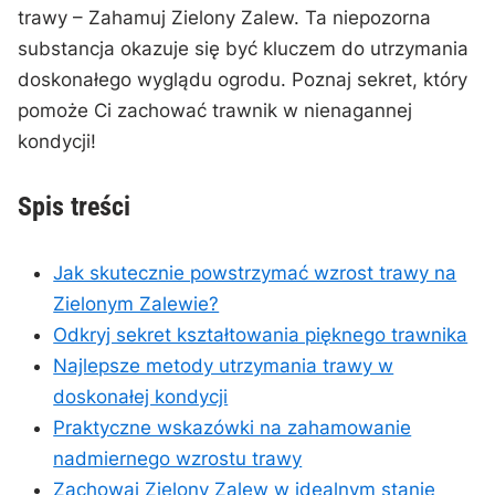
⁣trawy – Zahamuj Zielony Zalew. ​Ta niepozorna
substancja okazuje się być kluczem do utrzymania
doskonałego wyglądu ogrodu. Poznaj⁢ sekret, który
pomoże Ci zachować trawnik w nienagannej
kondycji!
Spis⁣ treści
Jak skutecznie powstrzymać wzrost⁤ trawy na
Zielonym Zalewie?
Odkryj sekret kształtowania pięknego trawnika
Najlepsze⁢ metody ⁣utrzymania trawy w
doskonałej kondycji
Praktyczne ⁤wskazówki na zahamowanie
nadmiernego wzrostu trawy
Zachowaj ​Zielony Zalew w idealnym stanie