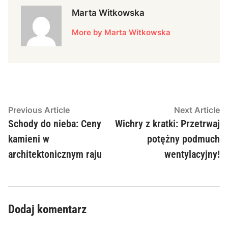
Marta Witkowska
More by Marta Witkowska
Nawigacja
Previous
N
Previous Article
Next Article
article:
ar
Schody do nieba: Ceny
Wichry z kratki: Przetrwaj
wpisu
kamieni w
potężny podmuch
architektonicznym raju
wentylacyjny!
Dodaj komentarz