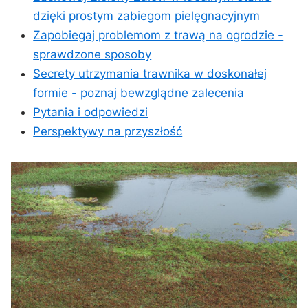
dzięki prostym zabiegom pielęgnacyjnym
Zapobiegaj problemom z trawą na ogrodzie‌ -‍
sprawdzone sposoby
Secrety utrzymania trawnika w ‌doskonałej
formie -⁤ poznaj bewzglądne zalecenia
Pytania i odpowiedzi
Perspektywy‍ na przyszłość