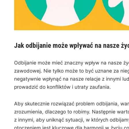
Jak odbijanie może wpływać na ⁢nasze ży
Odbijanie może mieć znaczny wpływ na nasze życie‍
zawodowej. Nie tylko może to być ​uznane za nie
negatywnie wpłynąć na nasze⁣ relacje ⁣z innymi lud
prowadzić do konfliktów i utraty ⁤zaufania.
Aby skutecznie ⁤rozwiązać problem ⁤odbijania, wa
zrozumienia, dlaczego to robimy.‍ Następnie wart
z ⁤innymi, aby ⁣uniknąć sytuacji,‌ w których odbijam
otoczeniem⁣ jest⁣ kluczowe dla harmonii w życiu 