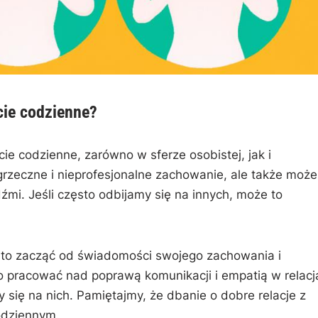
cie codzienne?
 codzienne,⁣ zarówno w sferze osobistej, jak i‌
grzeczne i nieprofesjonalne zachowanie, ale także może
źmi. Jeśli często⁣ odbijamy się na‍ innych, może to
rto zacząć od ‌świadomości swojego⁣ zachowania i‌
o pracować nad poprawą komunikacji⁢ i empatią ⁣w relac
y się⁣ na nich. ⁣Pamiętajmy, że dbanie⁤ o dobre ‍relacje z
codziennym.