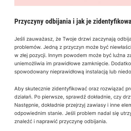
Przyczyny odbijania i jak je zidentyfikow
Jeśli‌ zauważasz,⁤ że Twoje drzwi‌ zaczynają ‌odbi
problemów. Jedną z przyczyn⁣ może być⁢ niewłaśc
w złej pozycji. Innym powodem‌ może być ⁣luźna z
uniemożliwia im prawidłowe zamknięcie. ⁣Dodatkow
spowodowany nieprawidłową instalacją lub niedos
Aby skutecznie zidentyfikować oraz rozwiązać prob
⁢działań. Po pierwsze, sprawdź‌ dokładnie, czy d
Następnie, dokładnie⁣ przejrzyj zawiasy i inne ele
odpowiednim stanie. Jeśli ‌problem nadal się utrz
znaleźć i ⁤naprawić przyczynę odbijania.