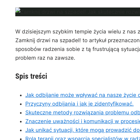
n
W dzisiejszym szybkim‌ tempie życia ‌wielu z nas 
Zamknij ⁣drzwi na szpadel! to artykuł przeznaczo
sposobów ‍radzenia ⁤sobie‍ z tą frustrującą sytua
problem raz na zawsze.
Spis ‌treści
Jak odbijanie może ‍wpływać na nasze życie 
Przyczyny⁣ odbijania i jak je​ zidentyfikować.
Skuteczne ⁤metody rozwiązania problemu odbi
Znaczenie uważności i komunikacji w procesi
Jak unikać‌ sytuacji, które mogą prowadzić do
Rola terapii oraz wsparcia ‍specjalistów ‌w ​ra