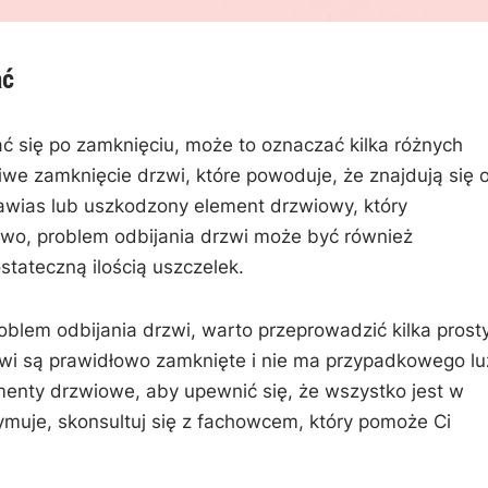
ać
jać się‍ po zamknięciu, może to oznaczać kilka różnych
iwe zamknięcie drzwi, które powoduje, że znajdują się 
awias lub uszkodzony​ element drzwiowy, który
o, ‍problem ​odbijania drzwi może‌ być również
tateczną ilością uszczelek.
lem⁣ odbijania⁤ drzwi, warto przeprowadzić ‌kilka prost
rzwi są prawidłowo zamknięte i nie ma przypadkowego lu
menty drzwiowe, aby ‌upewnić⁤ się, że ⁤wszystko jest w
ymuje, skonsultuj się z fachowcem, który pomoże Ci⁣