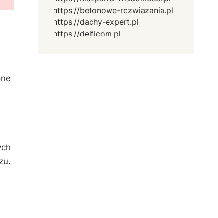
https://betonowe-rozwiazania.pl
https://dachy-expert.pl
https://delficom.pl
one
ych
zu.