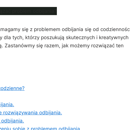
⁣zmagamy⁣ się⁣ z problemem odbijania się od codzienności.
ny dla tych, którzy poszukują skutecznych i kreatywnych
cją. Zastanówmy się razem, ‌jak⁣ możemy ⁤rozwiązać ten
codzienne?
jania.
e rozwiązywania odbijania.
 odbijania.
dzeniu sobie z‌ problemem odbijania.