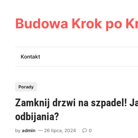
Skip
to
content
Budowa Krok po K
Kontakt
P
Porady
o
Zamknij drzwi na szpadel! J
s
t
odbijania?
e
d
by
admin
26 lipca, 2024
0
i