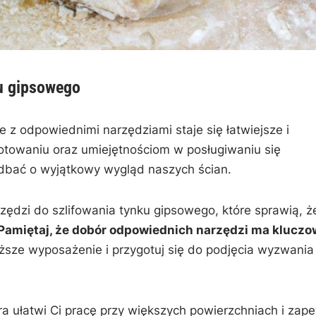
ku gipsowego
 z odpowiednimi ⁢narzędziami staje ‍się łatwiejsze​ i
otowaniu⁣ oraz umiejętnościom ‌w posługiwaniu się
dbać​ o‌ wyjątkowy⁣ wygląd naszych ścian.
ędzi do szlifowania‌ tynku ‌gipsowego, które sprawią, ​że
Pamiętaj, że dobór odpowiednich ⁤narzędzi ma kluczo
sze wyposażenie ‌i przygotuj ⁤się do podjęcia wyzwania
tóra ‍ułatwi Ci​ pracę ⁢przy większych‍ powierzchniach i zap