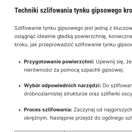
Techniki‍ szlifowania tynku gipsowego kr
Szlifowanie⁤ tynku gipsowego ⁢jest jedną z kluc
osiągnąć‌ idealnie gładką⁤ powierzchnię, konieczne
⁢kroku, jak przeprowadzić szlifowanie tynku gips
Przygotowanie powierzchni:
Upewnij ‍się, ż
nierówności za⁤ pomocą szpachli gipsowej.
Wybór odpowiednich narzędzi:
Do szlifowani
drobnoziarnistej strukturze oraz szlifierki oscy
Proces szlifowania:
Zaczynaj od najgorszych n
okrężnym. ​Następnie przejdź​ do ogólnego sz