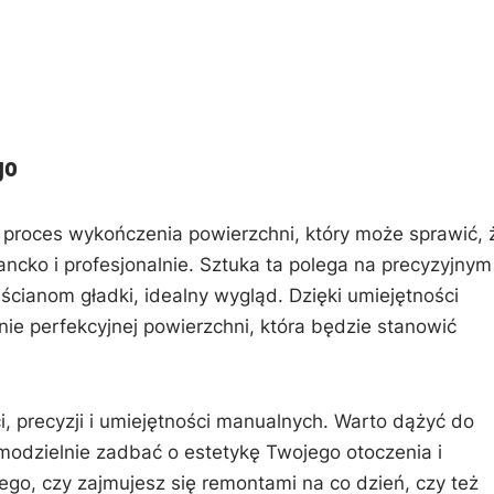
go
 proces ⁣wykończenia powierzchni, który⁢ może sprawić, ⁣
ko ⁣i profesjonalnie.⁢ Sztuka ta polega‍ na precyzyjnym
ścianom gładki, idealny wygląd. Dzięki‍ umiejętności
ie perfekcyjnej powierzchni, ‍która ⁤będzie stanowić⁣
 precyzji ‍i umiejętności manualnych. Warto dążyć ‍do
modzielnie zadbać o‍ estetykę Twojego otoczenia i‍
tego, czy‍ zajmujesz‌ się remontami⁢ na co dzień, czy też