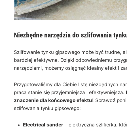
Niezbędne narzędzia do szlifowania tyn
Szlifowanie tynku ‍gipsowego‌ może‌ być trudne, ale
‌bardziej efektywne. Dzięki odpowiedniemu⁢ przyg
narzędziami, możemy osiągnąć‍ idealny⁤ efekt i za
Przygotowaliśmy dla Ciebie⁣ listę niezbędnych narz
praca stanie ⁢się przyjemniejsza ⁤i efektywniejsza.
znaczenie⁢ dla ‌końcowego ⁤efektu!
Sprawdź‍ poniż
szlifowania⁤ tynku gipsowego:
Electrical sander
–‌ elektryczna ‌szlifierka, k