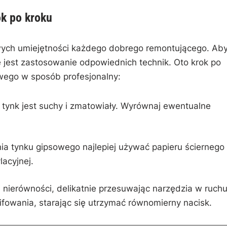
ok po kroku
zowych umiejętności każdego dobrego remontującego.⁢ Ab
 jest ⁢zastosowanie odpowiednich technik.‍ Oto krok⁤ po
owego w sposób profesjonalny:
e tynk ‌jest suchy i zmatowiały. Wyrównaj ewentualne
a tynku gipsowego najlepiej⁣ używać papieru ściernego⁣ 
lacyjnej.
ierówności, ⁢delikatnie⁢ przesuwając ⁢narzędzia‌ w ruch
lifowania, starając się utrzymać równomierny nacisk.