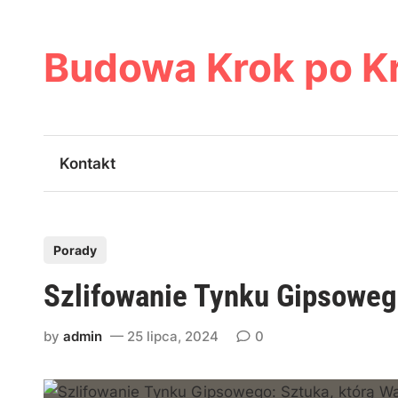
Skip
to
content
Budowa Krok po K
Kontakt
P
Porady
o
Szlifowanie Tynku Gipsoweg
s
t
by
admin
25 lipca, 2024
0
e
d
i