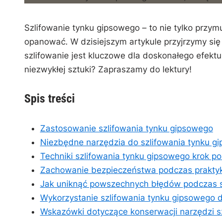
n
Szlifowanie tynku gipsowego – to nie tylko przym
opanować. W dzisiejszym artykule przyjrzymy się 
szlifowanie jest kluczowe dla doskonałego efektu k
niezwykłej sztuki? Zapraszamy do​ lektury!
Spis⁢ treści
Zastosowanie szlifowania‌ tynku gipsowego
Niezbędne narzędzia do szlifowania tynku g
Techniki szlifowania tynku gipsowego‌ krok‌ po
Zachowanie bezpieczeństwa podczas praktyko
Jak uniknąć powszechnych⁢ błędów podczas s
Wykorzystanie szlifowania⁤ tynku⁣ gipsowego 
Wskazówki dotyczące konserwacji narzędzi⁤ szl