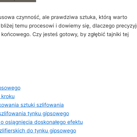
usowa​ czynność,​ ale prawdziwa sztuka, ‍którą warto
bliżej temu⁤ procesowi i dowiemy się, dlaczego precyzy
ońcowego. ⁣Czy jesteś ⁣gotowy, by zgłębić tajniki tej
ipsowego
⁤ kroku
wania ‌sztuki szlifowania
zlifowania tynku gipsowego
​do osiągnięcia doskonałego efektu
ifierskich ‍do tynku ⁣gipsowego