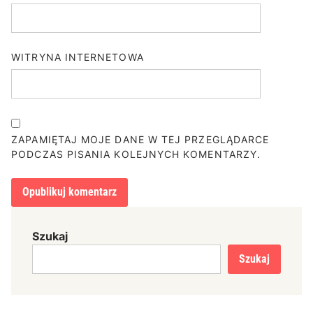
WITRYNA INTERNETOWA
ZAPAMIĘTAJ MOJE DANE W TEJ PRZEGLĄDARCE
PODCZAS PISANIA KOLEJNYCH KOMENTARZY.
Szukaj
Szukaj