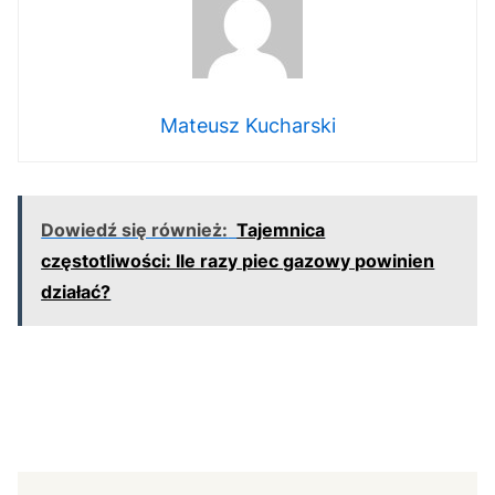
Mateusz Kucharski
Dowiedź się również:
Tajemnica
częstotliwości: Ile razy piec gazowy powinien
działać?