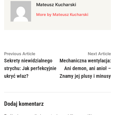
Mateusz Kucharski
More by Mateusz Kucharski
Nawigacja
Previous
N
Previous Article
Next Article
article:
ar
Sekrety niewidzialnego
Mechaniczna wentylacja:
wpisu
strychu: Jak perfekcyjnie
Ani demon, ani anioł –
ukryć właz?
Znamy jej plusy i minusy
Dodaj komentarz