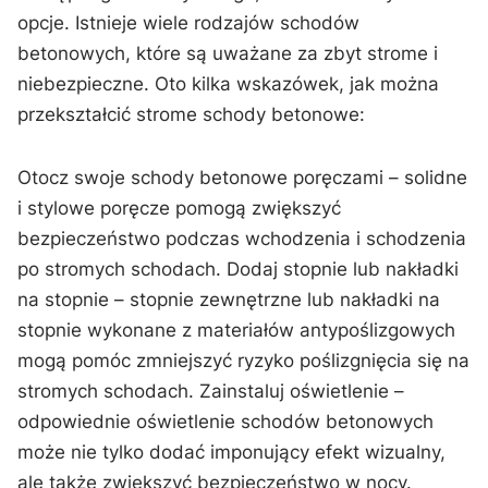
opcje. Istnieje wiele rodzajów schodów
betonowych, które są uważane za zbyt strome i​
niebezpieczne. Oto kilka wskazówek, jak można
przekształcić⁤ strome schody betonowe:
Otocz swoje schody betonowe poręczami – solidne
i⁤ stylowe‌ poręcze pomogą zwiększyć
bezpieczeństwo podczas wchodzenia i schodzenia
po stromych schodach. Dodaj stopnie lub nakładki
na stopnie – stopnie zewnętrzne lub nakładki ​na
stopnie wykonane⁢ z materiałów ⁢antypoślizgowych
mogą⁢ pomóc‌ zmniejszyć ryzyko poślizgnięcia się na
stromych schodach. Zainstaluj oświetlenie‍ – ​
odpowiednie oświetlenie schodów betonowych‌
może nie tylko dodać imponujący efekt wizualny,
ale także ⁢zwiększyć bezpieczeństwo w nocy.