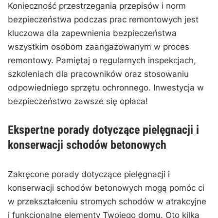
Konieczność przestrzegania przepisów i norm
bezpieczeństwa podczas prac‌ remontowych jest
kluczowa dla zapewnienia bezpieczeństwa ​
wszystkim osobom zaangażowanym w proces
remontowy. Pamiętaj o regularnych ⁢inspekcjach,
szkoleniach dla pracowników oraz stosowaniu
odpowiedniego sprzętu⁣ ochronnego. Inwestycja w‌
bezpieczeństwo⁤ zawsze się opłaca!
Ekspertne porady dotyczące pielęgnacji i
konserwacji schodów betonowych
Zakręcone porady dotyczące pielęgnacji i
konserwacji schodów betonowych mogą pomóc ci
w przekształceniu stromych schodów ​w⁢ atrakcyjne
i funkcjonalne elementy Twojego domu.‌ Oto kilka