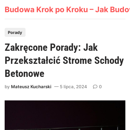
Skip
Budowa Krok po Kroku – Jak Bud
to
content
P
Porady
o
Zakręcone Porady: Jak
s
t
Przekształcić Strome Schody
e
Betonowe
d
i
by
Mateusz Kucharski
5 lipca, 2024
0
n