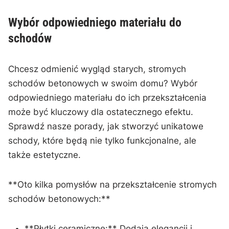
Wybór odpowiedniego materiału‌ do
schodów
Chcesz ⁤odmienić wygląd⁤ starych, stromych
schodów betonowych w swoim domu? Wybór
odpowiedniego materiału ⁣do ich przekształcenia
może być kluczowy dla ostatecznego efektu.
Sprawdź nasze porady,⁤ jak stworzyć⁤ unikatowe
schody, które⁢ będą nie tylko funkcjonalne, ale
także estetyczne.
**Oto kilka pomysłów na przekształcenie stromych
schodów betonowych:**
**Płytki ceramiczne:** Dodają elegancji i