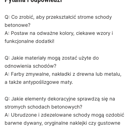
Q: ​Co zrobić, aby przekształcić strome schody
betonowe?
A: Postaw na odważne kolory,⁤ ciekawe wzory i
funkcjonalne dodatki!
Q: Jakie materiały mogą zostać użyte do
odnowienia schodów?
A: Farby ⁤zmywalne, ⁤nakładki ⁢z drewna ​lub metalu,
a także antypoślizgowe maty.
Q: Jakie elementy dekoracyjne sprawdzą się‍ na
stromych schodach betonowych?
A: Ubrudzone i zdezelowane ‍schody‍ mogą ozdobić
‍barwne dywany, oryginalne ⁣naklejki czy gustowne